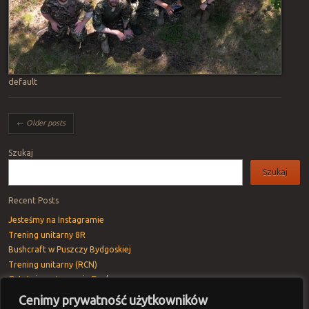
default
Post navigation
←
Older posts
Szukaj
Szukaj
Recent Posts
Jesteśmy na Instagramie
Trening unitarny 8R
Bushcraft w Puszczy Bydgoskiej
Trening unitarny (RCN)
Ostatnie pożegnanie Rav’a
Cenimy prywatność użytkowników
Recent Comments