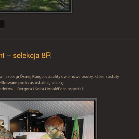
.
nt – selekcja 8R
ym szeregi Ósmej Rangers zasiliły dwie nowe osoby, które zostały
ikowane podczas ostatniej selekcji.
detów – Bergera i Knita.Hooah!Foto reportaż: