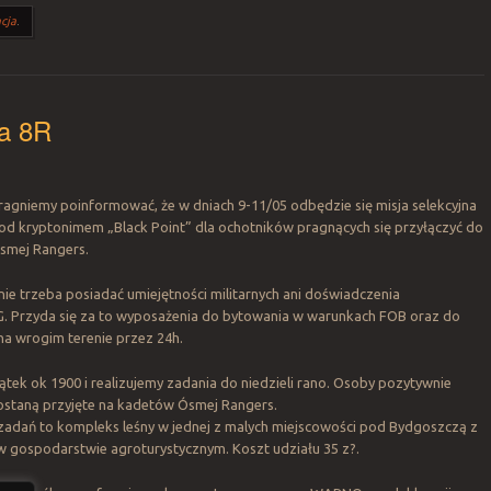
cja
.
ja 8R
ragniemy poinformować, że w dniach 9-11/05 odbędzie się misja selekcyjna
od kryptonimem „Black Point” dla ochotników pragnących się przyłączyć do
smej Rangers.
nie trzeba posiadać umiejętności militarnych ani doświadczenia
 Przyda się za to wyposażenia do bytowania w warunkach FOB oraz do
ń na wrogim terenie przez 24h.
ątek ok 1900 i realizujemy zadania do niedzieli rano. Osoby pozytywnie
staną przyjęte na kadetów Ósmej Rangers.
i zadań to kompleks leśny w jednej z malych miejscowości pod Bydgoszczą z
 gospodarstwie agroturystycznym. Koszt udziału 35 z?.