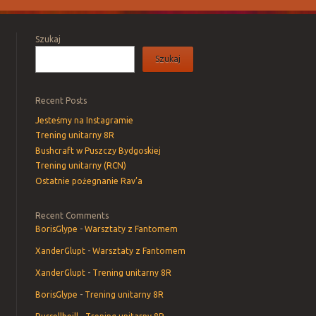
Szukaj
Szukaj
Recent Posts
Jesteśmy na Instagramie
Trening unitarny 8R
Bushcraft w Puszczy Bydgoskiej
Trening unitarny (RCN)
Ostatnie pożegnanie Rav’a
Recent Comments
BorisGlype
-
Warsztaty z Fantomem
XanderGlupt
-
Warsztaty z Fantomem
XanderGlupt
-
Trening unitarny 8R
BorisGlype
-
Trening unitarny 8R