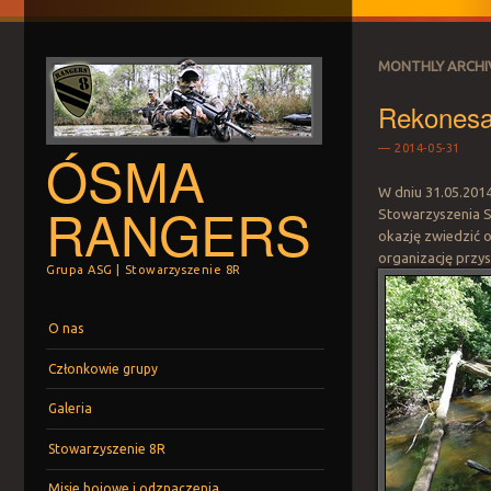
MONTHLY ARCHI
Rekonesan
ÓSMA
2014-05-31
W dniu 31.05.201
RANGERS
Stowarzyszenia S
okazję zwiedzić 
organizację przysz
Grupa ASG | Stowarzyszenie 8R
Menu
Skip to content
O nas
Członkowie grupy
Galeria
Stowarzyszenie 8R
Misje bojowe i odznaczenia