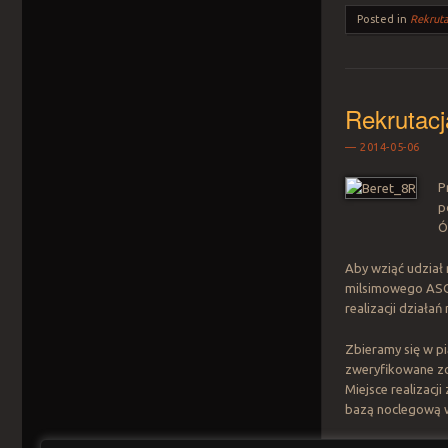
Posted in
Rekruta
Rekrutac
2014-05-06
P
p
Ó
Aby wziąć udział 
milsimowego ASG.
realizacji działa
Zbieramy się w pi
zweryfikowane zo
Miejsce realizacj
bazą noclegową w