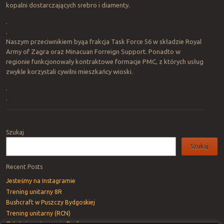
kopalni dostarczających srebro i diamenty.
Naszym przeciwnikiem byąa frakcja Task Force 56 w składzie Royal
Army of Zagra oraz Minacuan Forreign Support. Ponadto w
regionie funkcjonowały kontraktowe formacje PMC, z których usług
zwykle korzystali cywilni mieszkańcy wioski.
Post navigation
Szukaj
Szukaj
Recent Posts
Jesteśmy na Instagramie
Trening unitarny 8R
Bushcraft w Puszczy Bydgoskiej
Trening unitarny (RCN)
Ostatnie pożegnanie Rav’a