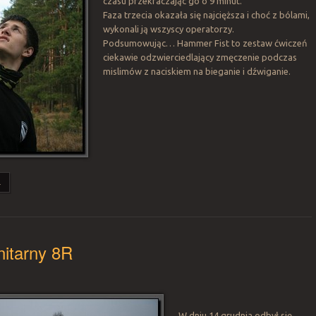
czasu przekraczając go o 9 minut.
Faza trzecia okazała się najcięższa i choć z bólami,
wykonali ją wszyscy operatorzy.
Podsumowując… Hammer Fist to zestaw ćwiczeń
ciekawie odzwierciedlający zmęczenie podczas
mislimów z naciskiem na bieganie i dźwiganie.
.
nitarny 8R
W dniu 14 grudnia odbył się