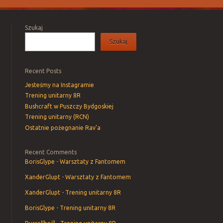
Szukaj
Szukaj
Recent Posts
Jesteśmy na Instagramie
Trening unitarny 8R
Bushcraft w Puszczy Bydgoskiej
Trening unitarny (RCN)
Ostatnie pożegnanie Rav’a
Recent Comments
BorisGlype
-
Warsztaty z Fantomem
XanderGlupt
-
Warsztaty z Fantomem
XanderGlupt
-
Trening unitarny 8R
BorisGlype
-
Trening unitarny 8R