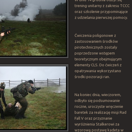
trening unitarny z zakresu TCCC
oraz szkolenie przypominające
z udzielania pierwszej pomocy.
Ćwiczenia poligonowe z
zastosowaniem środków
pirotechnicznych zostały
poprzedzone wstępem
teoretycznym obejmującym
elementy CLS. Do ćwiczeń z
opatrywania wykorzystano
środki pozoracji ran.
Na koniec dnia, wieczorem,
odbyło się podsumowanie
roczne, uroczyste wręczenie
baretek za realizację misji Rad
Fall V oraz przyznanie
wyróżnienia Stalkerowi za
wzorową postawę kadeta w