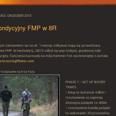
VES:
GRUDZIEŃ 2013
kondycyjny FMP w 8R
tym założeniem raz na ok. 1 miesiąc odbywać mają się sprawdziany
ie FMP. W niedzielę tj. 28/12 odbył się więc kolejny, grudniowy taki
yjny. Ćwiczenia bazowały na misji Hammer Fist zaczerpniętej z portalu
.brassringfitness.com
.
 rozpisane na trzy fazy.
PHASE 1 – SET UP BOOBY
TRAPS
– bieg na dystansie 4.8km i
rozstawienie co najmniej
dziesięciu pułapek co 400m
– rozstawienie każdej pułapki
to wykonanie: 20 przysiadów,