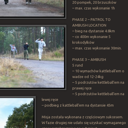
20 pompek, 20 brzuszków
– max. czas wykonanie 1h
PHASE 2 – PATROL TO
AMBUSH LOCATION
– bieg na dystansie 4.8km
– co 400m wykonanie 5
krokodylków
– max. czas wykonanie 30min.
PHASE 3 – AMBUSH
5 rund
– 10 wymachów kattleball’em o
wadze od 12-24kg
– 5 podrzutów kettleball’em na
prawej ręce
– 5 podrzutów kettleball’em na
lewej ręce
– podbieg z kattleball’em na dystansie 45m
Misja została wykonana z częściowym sukcesem.
W fazie drugiej nie udało się uzyskać wymaganego