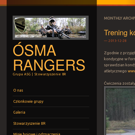
MONTHLY ARCHI
Trening 
ÓSMA
2013-12-28
Zgodnie z przyję
RANGERS
kondycyjne w form
sprawdzian kondyc
atletycznego
www
Grupa ASG | Stowarzyszenie 8R
Ćwiczenia zostały
Menu
Skip to content
O nas
Członkowie grupy
Galeria
Stowarzyszenie 8R
Misje bojowe i odznaczenia