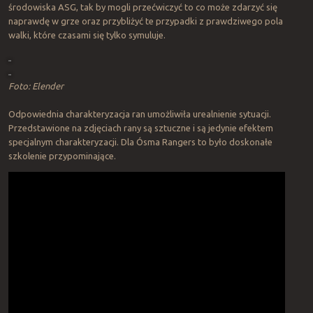
środowiska ASG, tak by mogli przećwiczyć to co może zdarzyć się
naprawdę w grze oraz przybliżyć te przypadki z prawdziwego pola
walki, które czasami się tylko symuluje.
Foto: Elender
Odpowiednia charakteryzacja ran umożliwiła urealnienie sytuacji.
Przedstawione na zdjęciach rany są sztuczne i są jedynie efektem
specjalnym charakteryzacji. Dla Ósma Rangers to było doskonałe
szkolenie przypominające.