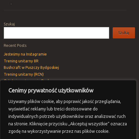
Post navigation
Szukaj
Szukaj
Recent Posts
Jesteśmy na Instagramie
Trening unitarny 8R
Bushcraft w Puszczy Bydgoskiej
Trening unitarny (RCN)
Ostatnie pożegnanie Rav’a
Cenimy prywatność użytkowników
Recent Comments
plinko_yfKa
-
Trening unitarny 8R
Używamy plików cookie, aby poprawić jakość przeglądania,
Vivod iz zapoya na domy_smPa
-
Warsztaty z Fantomem
wyświetlać reklamy lub treści dostosowane do
Vivod iz zapoya na domy_upPa
-
Pierwszy trening 8R
indywidualnych potrzeb użytkowników oraz analizować ruch
na stronie. Kliknięcie przycisku „Akceptuj wszystkie” oznacza
ClaudeTal
-
Trening unitarny 8R
zgodę na wykorzystywanie przez nas plików cookie.
Vivod iz zapoya na domy_yePa
-
Trening unitarny 8R