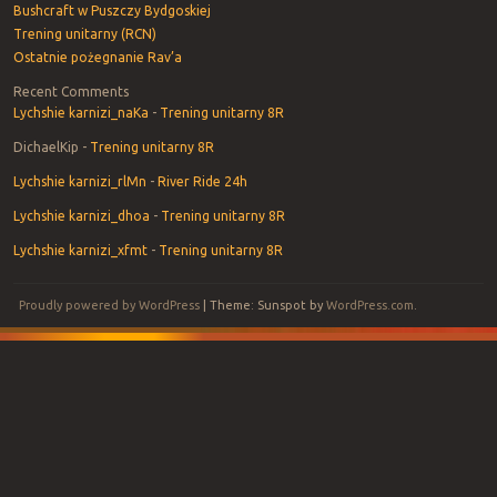
Bushcraft w Puszczy Bydgoskiej
Trening unitarny (RCN)
Ostatnie pożegnanie Rav’a
Recent Comments
Lychshie karnizi_naKa
-
Trening unitarny 8R
DichaelKip
-
Trening unitarny 8R
Lychshie karnizi_rlMn
-
River Ride 24h
Lychshie karnizi_dhoa
-
Trening unitarny 8R
Lychshie karnizi_xfmt
-
Trening unitarny 8R
Proudly powered by WordPress
|
Theme: Sunspot by
WordPress.com
.