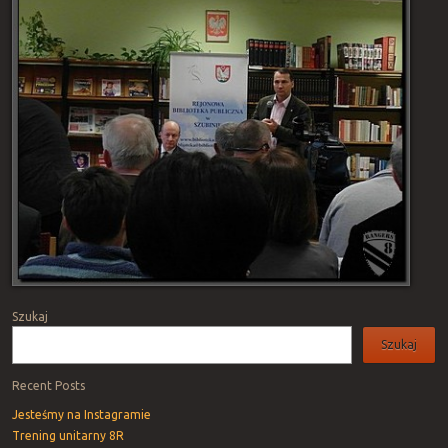
Po
na
Szukaj
Szukaj
Recent Posts
Jesteśmy na Instagramie
Trening unitarny 8R