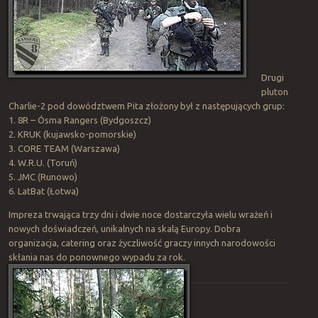
Drugi
pluton
Charlie-2 pod dowództwem Pita złożony był z następujących grup:
1. 8R – Ósma Rangers (Bydgoszcz)
2. KRUK (kujawsko-pomorskie)
3. CORE TEAM (Warszawa)
4. W.R.U. (Toruń)
5. JMC (Runowo)
6. LatBat (Łotwa)
Impreza trwająca trzy dni i dwie noce dostarczyła wielu wrażeń i
nowych doświadczeń, unikalnych na skalą Europy. Dobra
organizacja, catering oraz życzliwość graczy innych narodowości
skłania nas do ponownego wypadu za rok.