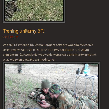
Trening unitarny 8R
2014-04-19
W dniu 13 kwietnia br. Ósma Rangers przeprowadziła ćwiczenia
terenowe w zakresie RTO oraz budowy sandtable. Głównym
elementem ćwiczeń było wezwanie wsparcia ogniem artyleryjskim
oraz wezwanie ewakuacji medycznej.