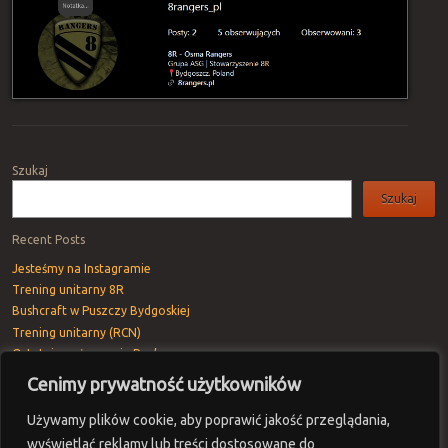
Post navigation
Szukaj
Szukaj
Recent Posts
Jesteśmy na Instagramie
Trening unitarny 8R
Bushcraft w Puszczy Bydgoskiej
Trening unitarny (RCN)
Ostatnie pożegnanie Rav’a
Cenimy prywatność użytkowników
Recent Comments
Vivod iz zapoya na domy_keMl
-
Trening unitarny 8R
Używamy plików cookie, aby poprawić jakość przeglądania,
Timsothydeeby
-
Trening unitarny 8R
wyświetlać reklamy lub treści dostosowane do