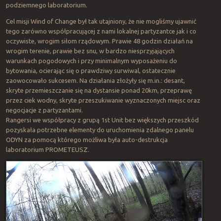
podziemnego laboratorium.
Cel misji Wind of Change był tak utajniony, że nie mogliśmy ujawnić
tego zarówno współpracującej z nami lokalnej partyzantce jak i co
oczywiste, wrogim siłom rządowym. Prawie 48 godzin działań na
wrogim terenie, prawie bez snu, w bardzo niesprzyjających
warunkach pogodowych i przy minimalnym wyposażeniu do
bytowania, ocierając się o prawdziwy surwiwal, ostatecznie
zaowocowało sukcesem. Na działania złożyły się m.in.: desant,
skryte przemieszczanie się na dystansie ponad 20km, przeprawę
przez ciek wodny, skryte przeszukiwanie wyznaczonych miejsc oraz
negocjacje z partyzantami.
Rangersi we współpracy z grupą 1st Unit bez większych przeszkód
pozyskała potrzebne elementy do uruchomienia zdalnego panelu
ODYN za pomocą którego możliwa była auto-destrukcja
laboratorium PROMETEUSZ.
Po
na