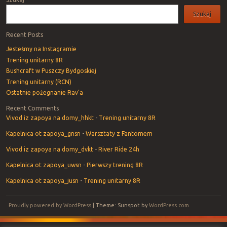
Szukaj
Recent Posts
Jesteśmy na Instagramie
Trening unitarny 8R
Bushcraft w Puszczy Bydgoskiej
Trening unitarny (RCN)
Ostatnie pożegnanie Rav’a
Recent Comments
Vivod iz zapoya na domy_hhkt
-
Trening unitarny 8R
Kapelnica ot zapoya_gnsn
-
Warsztaty z Fantomem
Vivod iz zapoya na domy_dvkt
-
River Ride 24h
Kapelnica ot zapoya_uwsn
-
Pierwszy trening 8R
Kapelnica ot zapoya_jusn
-
Trening unitarny 8R
Proudly powered by WordPress
|
Theme: Sunspot by
WordPress.com
.