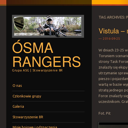
TAG ARCHIVES:
Vistula –
ÓSMA
2016-09-25
W dniach 23-25 wr
RANGERS
Toruniem scenariu
strony Task Force
znalazły się ekip
Grupa ASG | Stowarzyszenie 8R
utrzymanie spraw
pieszo i pojazda
Menu
Skip to content
wartą w bazie wyp
O nas
stratę jednego p
Force znalazły si
Członkowie grupy
uczestnikom. Gra
Galeria
Fot. Pit
Stowarzyszenie 8R
Misje bojowe i odznaczenia