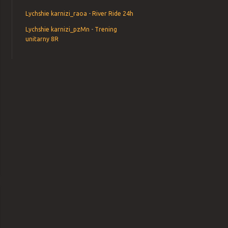
Lychshie karnizi_raoa
-
River Ride 24h
Lychshie karnizi_pzMn
-
Trening
unitarny 8R