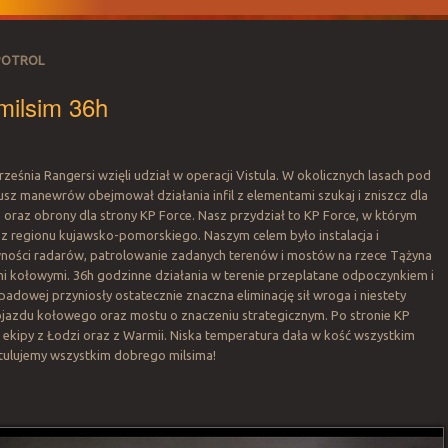
POTROL
 milsim 36h
ześnia Rangersi wzięli udział w operacji Vistula. W okolicznych lasach pod
sz manewrów obejmował działania infil z elementami szukaj i zniszcz dla
 oraz obrony dla strony KP Force. Nasz przydział to KP Force, w którym
y z regionu kujawsko-pomorskiego. Naszym celem było instalacja i
ności radarów, patrolowanie zadanych terenów i mostów na rzece Tążyna
mi kołowymi. 36h godzinne działania w terenie przeplatane odpoczynkiem i
adowej przyniosły ostatecznie znaczna eliminację sił wroga i niestety
ojazdu kołowego oraz mostu o znaczeniu strategicznym. Po stronie KP
ę ekipy z Łodzi oraz z Warmii. Niska temperatura dała w kość wszystkim
tulujemy wszystkim dobrego milsima!