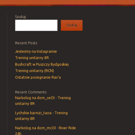
Szukaj
Szukaj
Recent Posts
Jesteśmy na Instagramie
Trening unitarny 8R
Bushcraft w Puszczy Bydgoskiej
Trening unitarny (RCN)
Ostatnie pożegnanie Rav’a
Recent Comments
Narkolog na dom_ceOl
-
Trening
unitarny 8R
Lychshie karnizi_taoa
-
Trening
unitarny 8R
Narkolog na dom_mcOl
-
River Ride
24h