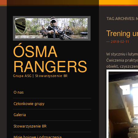
TAG ARCHIVES:
Trening u
ÓSMA
2018-02-11
W styczniu i luty
RANGERS
Ćwiczenia praktyc
obiekt, czyszcze
Grupa ASG | Stowarzyszenie 8R
Menu
Skip to content
O nas
Członkowie grupy
Galeria
Stowarzyszenie 8R
Misje bojowe i odznaczenia