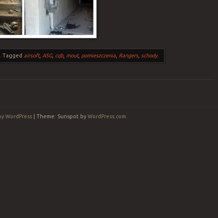
.
Tagged
airsoft
,
ASG
,
cqb
,
mout
,
pomieszczenia
,
Rangers
,
schody
.
by WordPress
|
Theme: Sunspot by
WordPress.com
.