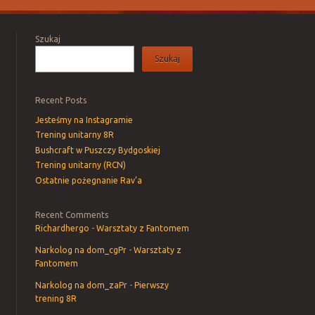
Szukaj
Szukaj
Recent Posts
Jesteśmy na Instagramie
Trening unitarny 8R
Bushcraft w Puszczy Bydgoskiej
Trening unitarny (RCN)
Ostatnie pożegnanie Rav’a
Recent Comments
Richardhergo
-
Warsztaty z Fantomem
Narkolog na dom_cgPr
-
Warsztaty z
Fantomem
Narkolog na dom_zaPr
-
Pierwszy
trening 8R