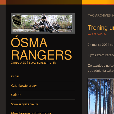
TAG ARCHIVES:
Trening u
ÓSMA
2024-03-24
24 marca 2024 spo
RANGERS
Tym razem terene
Grupa ASG | Stowarzyszenie 8R
Ze względu na to
zagadnienia szko
Menu
Skip to content
O nas
Członkowie grupy
Galeria
Stowarzyszenie 8R
Misje bojowe i odznaczenia