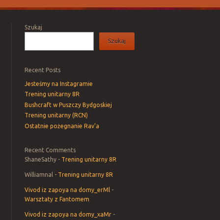
Szukaj
Szukaj
Recent Posts
Jesteśmy na Instagramie
Trening unitarny 8R
Bushcraft w Puszczy Bydgoskiej
Trening unitarny (RCN)
Ostatnie pożegnanie Rav’a
Recent Comments
ShaneSathy
-
Trening unitarny 8R
Williamnal
-
Trening unitarny 8R
Vivod iz zapoya na domy_erMl
-
Warsztaty z Fantomem
Vivod iz zapoya na domy_xaMr
-