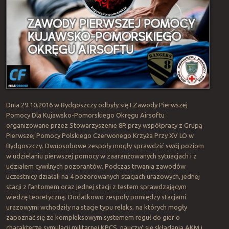
Dnia 29.10.2016 w Bydgoszczy odbyły się I Zawody Pierwszej
Pomocy Dla Kujawsko-Pomorskiego Okręgu Airsoftu
organizowane przez Stowarzyszenie 8R przy współpracy z Grupą
Pierwszej Pomocy Polskiego Czerwonego Krzyża Przy XV LO w
Bydgoszczy. Dwuosobowe zespoły mogły sprawdzić swój poziom
w udzielaniu pierwszej pomocy w zaaranżowanych sytuacjach i z
udziałem cywilnych pozorantów. Podczas trwania zawodów
uczestnicy działali na 4 pozorowanych stacjach urazowych, jednej
stacji z fantomem oraz jednej stacji z testem sprawdzającym
wiedzę teoretyczną. Dodatkowo zespoły pomiędzy stacjami
urazowymi wchodziły na stacje typu relaks, na których mogły
zapoznać się ze kompleksowym systemem reguł do gier o
charakterze symulacji militarnej KPCS, nauczyć się składania AKM i