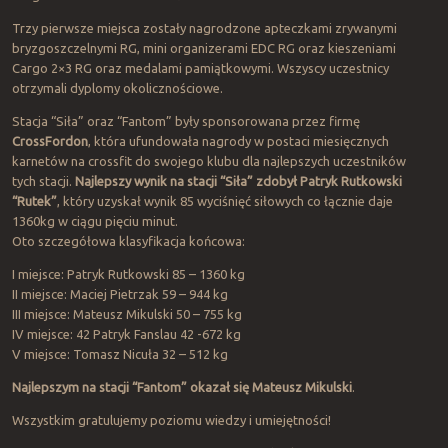
Trzy pierwsze miejsca zostały nagrodzone apteczkami zrywanymi
bryzgoszczelnymi RG, mini organizerami EDC RG oraz kieszeniami
Cargo 2×3 RG oraz medalami pamiątkowymi. Wszyscy uczestnicy
otrzymali dyplomy okolicznościowe.
Stacja “Siła” oraz “Fantom” były sponsorowana przez firmę
CrossFordon
, która ufundowała nagrody w postaci miesięcznych
karnetów na crossfit do swojego klubu dla najlepszych uczestników
tych stacji.
Najlepszy wynik na stacji “Siła” zdobył Patryk Rutkowski
“Rutek”
, który uzyskał wynik 85 wyciśnięć siłowych co łącznie daje
1360kg w ciągu pięciu minut.
Oto szczegółowa klasyfikacja końcowa:
I miejsce: Patryk Rutkowski 85 – 1360 kg
II miejsce: Maciej Pietrzak 59 – 944 kg
III miejsce: Mateusz Mikulski 50 – 755 kg
IV miejsce: 42 Patryk Fanslau 42 -672 kg
V miejsce: Tomasz Nicuła 32 – 512 kg
Najlepszym na stacji “Fantom” okazał się Mateusz Mikulski
.
Wszystkim gratulujemy poziomu wiedzy i umiejętności!