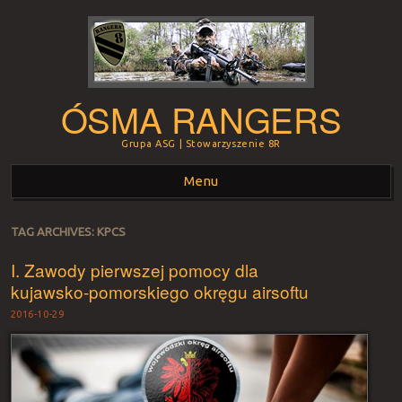
ÓSMA RANGERS
Grupa ASG | Stowarzyszenie 8R
Menu
Skip to content
TAG ARCHIVES:
KPCS
I. Zawody pierwszej pomocy dla
kujawsko-pomorskiego okręgu airsoftu
2016-10-29