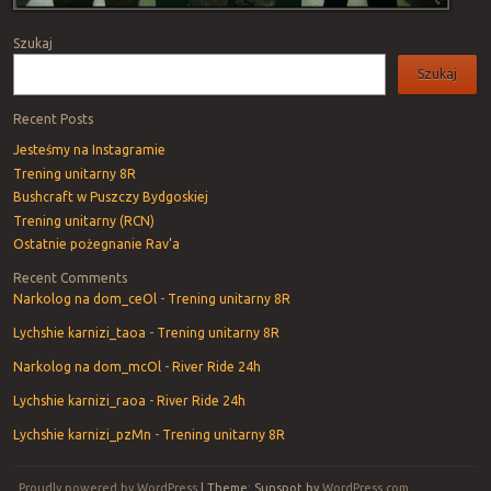
Szukaj
Szukaj
Recent Posts
Jesteśmy na Instagramie
Trening unitarny 8R
Bushcraft w Puszczy Bydgoskiej
Trening unitarny (RCN)
Ostatnie pożegnanie Rav’a
Recent Comments
Narkolog na dom_ceOl
-
Trening unitarny 8R
Lychshie karnizi_taoa
-
Trening unitarny 8R
Narkolog na dom_mcOl
-
River Ride 24h
Lychshie karnizi_raoa
-
River Ride 24h
Lychshie karnizi_pzMn
-
Trening unitarny 8R
Proudly powered by WordPress
|
Theme: Sunspot by
WordPress.com
.