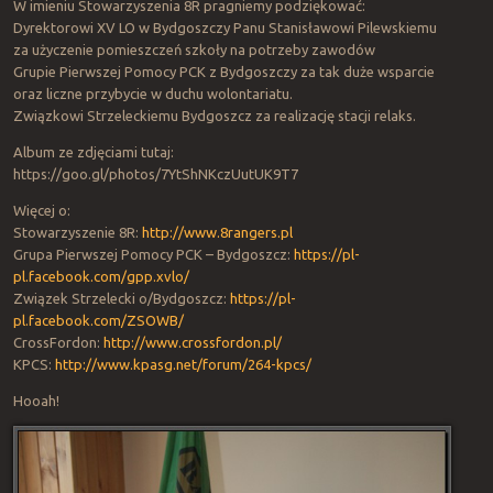
W imieniu Stowarzyszenia 8R pragniemy podziękować:
Dyrektorowi XV LO w Bydgoszczy Panu Stanisławowi Pilewskiemu
za użyczenie pomieszczeń szkoły na potrzeby zawodów
Grupie Pierwszej Pomocy PCK z Bydgoszczy za tak duże wsparcie
oraz liczne przybycie w duchu wolontariatu.
Związkowi Strzeleckiemu Bydgoszcz za realizację stacji relaks.
Album ze zdjęciami tutaj:
https://goo.gl/photos/7YtShNKczUutUK9T7
Więcej o:
Stowarzyszenie 8R:
http://www.8rangers.pl
Grupa Pierwszej Pomocy PCK – Bydgoszcz:
https://pl-
pl.facebook.com/gpp.xvlo/
Związek Strzelecki o/Bydgoszcz:
https://pl-
pl.facebook.com/ZSOWB/
CrossFordon:
http://www.crossfordon.pl/
KPCS:
http://www.kpasg.net/forum/264-kpcs/
Hooah!
Po