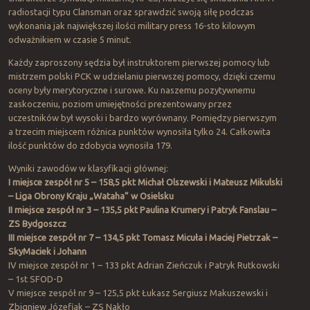
radiostacji typu Clansman oraz sprawdzić swoją siłę podczas
wykonania jak największej ilości military press 16-sto kilowym
odważnikiem w czasie 5 minut.
Każdy zaproszony sędzia był instruktorem pierwszej pomocy lub
mistrzem polski PCK w udzielaniu pierwszej pomocy, dzięki czemu
oceny były merytoryczne i surowe. Ku naszemu pozytywnemu
zaskoczeniu, poziom umiejętności prezentowany przez
uczestników był wysoki i bardzo wyrównany. Pomiędzy pierwszym
a trzecim miejscem różnica punktów wynosiła tylko 24. Całkowita
ilość punktów do zdobycia wynosiła 179.
Wyniki zawodów w klasyfikacji głównej:
I miejsce zespół nr 5 – 158,5 pkt Michał Olszewski i Mateusz Mikulski
– Liga Obrony Kraju „Wataha” w Osielsku
II miejsce zespół nr 3 – 135,5 pkt Paulina Krumery i Patryk Fanslau –
ZS Bydgoszcz
III miejsce zespół nr 7 – 134,5 pkt Tomasz Micuła i Maciej Pietrzak –
SkyMaciek i Johann
IV miejsce zespół nr 1 – 133 pkt Adrian Zieńczuk i Patryk Rutkowski
– 1st SFOD-D
V miejsce zespół nr 9 – 125,5 pkt Łukasz Sergiusz Makuszewski i
Zbigniew Józefiak – ZS Nakło