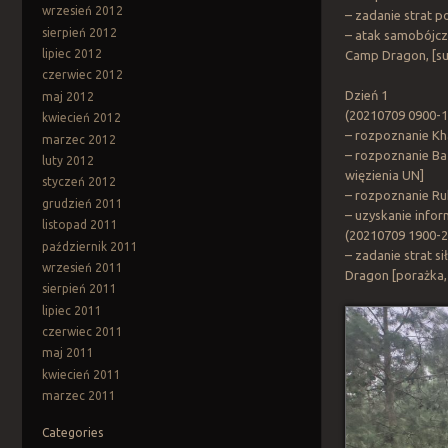
wrzesień 2012
– zadanie strat 
sierpień 2012
– atak samobójcz
lipiec 2012
Camp Dragon, [suk
czerwiec 2012
Dzień 1
maj 2012
(20210709 0900-1
kwiecień 2012
– rozpoznanie Kh
marzec 2012
– rozpoznanie Ba
luty 2012
więzienia UN]
styczeń 2012
– rozpoznanie R
grudzień 2011
– uzyskanie inform
listopad 2011
(20210709 1900-2
październik 2011
– zadanie strat 
wrzesień 2011
Dragon [porażka, 
sierpień 2011
lipiec 2011
czerwiec 2011
maj 2011
kwiecień 2011
marzec 2011
Categories