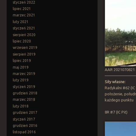
styczeń 2022
lipiec 2021
marzec 2021
luty 2021
styczeń 2021
sierpień 2020
lipiec 2020
wrzesień 2019
sierpień 2019
lipiec 2019
maj 2019
AAR 2021070821 M
marzec 2019
————————
luty 2019
Siły własne:
styczeń 2019
Radykalni #62 (IC
grudzień 2018
położenie, połudn
marzec 2018
każdego punktu
luty 2018
8R #7 (IC Pit)
grudzień 2017
styczeń 2017
grudzień 2016
listopad 2016