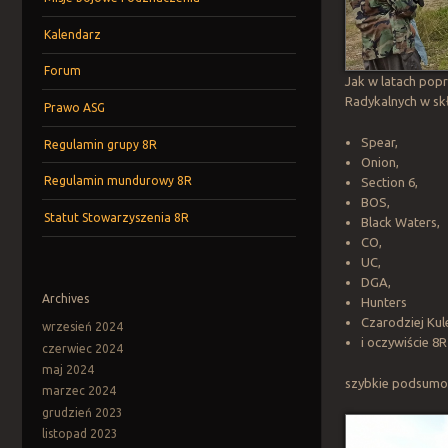
Kalendarz
Forum
Jak w latach poprz
Radykalnych w skł
Prawo ASG
Spear,
Regulamin grupy 8R
Onion,
Regulamin mundurowy 8R
Section 6,
BOS,
Statut Stowarzyszenia 8R
Black Waters,
CO,
UC,
DGA,
Archives
Hunters
Czarodziej Kul
wrzesień 2024
i oczywiście 8R
czerwiec 2024
maj 2024
szybkie podsumo
marzec 2024
grudzień 2023
listopad 2023