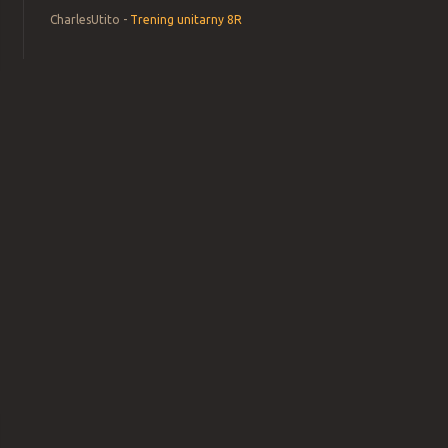
CharlesUtito
-
Trening unitarny 8R