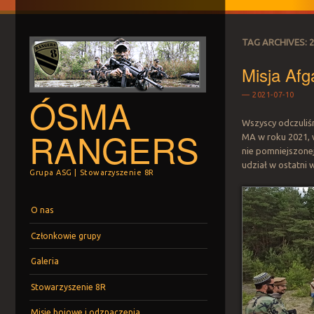
TAG ARCHIVES:
Misja Afg
ÓSMA
2021-07-10
Wszyscy odczuliśm
RANGERS
MA w roku 2021, 
nie pomniejszone
udział w ostatni 
Grupa ASG | Stowarzyszenie 8R
Menu
Skip to content
O nas
Członkowie grupy
Galeria
Stowarzyszenie 8R
Misje bojowe i odznaczenia