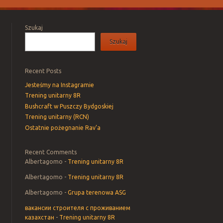
Szukaj
Szukaj
Recent Posts
Jesteśmy na Instagramie
Trening unitarny 8R
Bushcraft w Puszczy Bydgoskiej
Trening unitarny (RCN)
Ostatnie pożegnanie Rav’a
Recent Comments
Albertagomo
-
Trening unitarny 8R
Albertagomo
-
Trening unitarny 8R
Albertagomo
-
Grupa terenowa ASG
вакансии строителя с проживанием
казахстан
-
Trening unitarny 8R