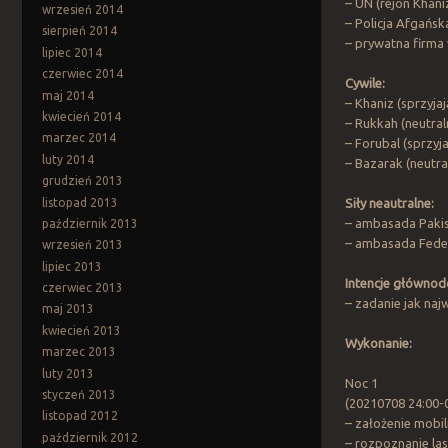
– UN (rejon Khani
wrzesień 2014
– Policja Afgańsk
sierpień 2014
– prywatna firma
lipiec 2014
czerwiec 2014
Cywile:
maj 2014
– Khaniz (sprzyj
kwiecień 2014
– Rukkah (neutral
marzec 2014
– Forubal (sprzyj
luty 2014
– Bazarak (neutr
grudzień 2013
listopad 2013
Siły neautralne:
– ambasada Pakis
październik 2013
– ambasada Federa
wrzesień 2013
lipiec 2013
Intencje główno
czerwiec 2013
– zadanie jak najw
maj 2013
kwiecień 2013
Wykonanie:
marzec 2013
luty 2013
Noc 1
styczeń 2013
(20210708 24:00-
listopad 2012
– założenie mobi
październik 2012
– rozpoznanie la