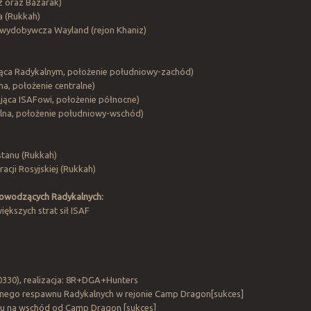
z oraz Bazarak)
a (Rukkah)
 wydobywcza Wayland (rejon Khaniz)
ająca Radykalnym, położenie południowy-zachód)
na, położenie centralne)
ająca ISAFowi, położenie północne)
alna, położenie południowy-wschód)
tanu (Rukkah)
cji Rosyjskiej (Rukkah)
dowodzących Radykalnych:
iększych strat sił ISAF
0330), realizacja: 8R+DGA+Hunters
lnego respawnu Radykalnych w rejonie Camp Dragon[sukces]
su na wschód od Camp Dragon [sukces]