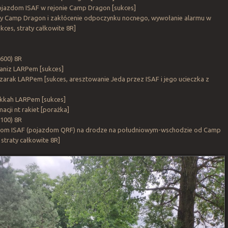
pojazdom ISAF w rejonie Camp Dragon [sukces]
y Camp Dragon i zakłócenie odpoczynku nocnego, wywołanie alarmu w
ces, straty całkowite 8R]
600) 8R
aniz LARPem [sukces]
zarak LARPem [sukces, aresztowanie Jeda przez ISAF i jego ucieczka z
ukkah LARPem [sukces]
acji nt rakiet [porażka]
100) 8R
siłom ISAF (pojazdom QRF) na drodze na południowym-wschodzie od Camp
straty całkowite 8R]