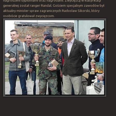
nagrodzeni dyplomami oraz nagrodami. Zwycięzcą w klasyfikacji
generalnej został ranger Randal. Gościem specjalnym zawodów był
aktualny minister spraw zagranicznych Radosław Sikorski, który
osobiście gratulował zwycięzcom.