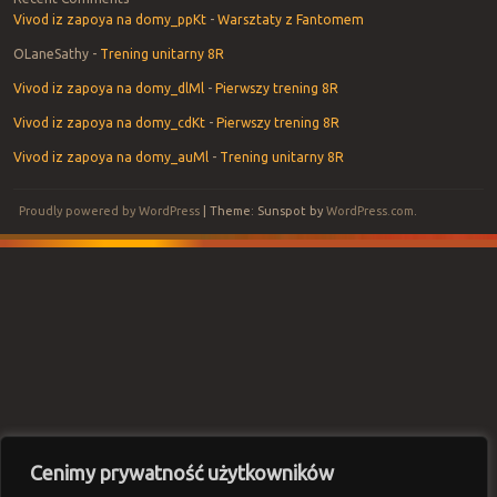
Vivod iz zapoya na domy_ppKt
-
Warsztaty z Fantomem
OLaneSathy
-
Trening unitarny 8R
Vivod iz zapoya na domy_dlMl
-
Pierwszy trening 8R
Vivod iz zapoya na domy_cdKt
-
Pierwszy trening 8R
Vivod iz zapoya na domy_auMl
-
Trening unitarny 8R
Proudly powered by WordPress
|
Theme: Sunspot by
WordPress.com
.
Cenimy prywatność użytkowników