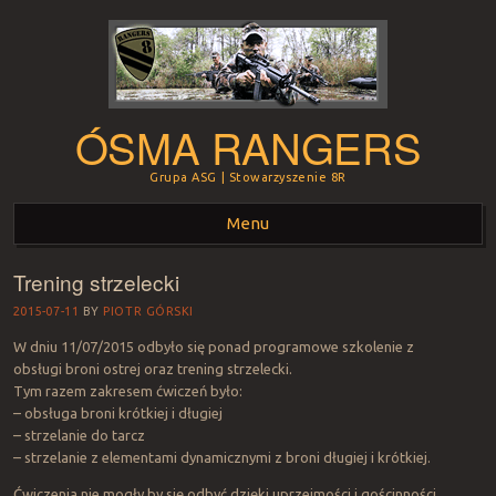
ÓSMA RANGERS
Grupa ASG | Stowarzyszenie 8R
Menu
Trening strzelecki
Skip to content
2015-07-11
BY
PIOTR GÓRSKI
W dniu 11/07/2015 odbyło się ponad programowe szkolenie z
obsługi broni ostrej oraz trening strzelecki.
Tym razem zakresem ćwiczeń było:
– obsługa broni krótkiej i długiej
– strzelanie do tarcz
– strzelanie z elementami dynamicznymi z broni długiej i krótkiej.
Ćwiczenia nie mogły by się odbyć dzięki uprzejmości i gościnności