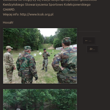
Kwidzyńskiego Stowarzyszenia Sportowo Kolekcjonerskiego
GWARD.
Więcej info: http://www.kssk.org.pl
Hooah!
Post navigation
←
Trening unitarny 8R
Broken Arrow Wind