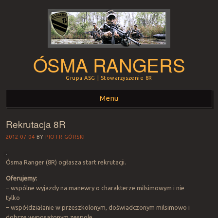
ÓSMA RANGERS
Grupa ASG | Stowarzyszenie 8R
Menu
Rekrutacja 8R
Skip to content
2012-07-04
BY
PIOTR GÓRSKI
Ósma Ranger (8R) ogłasza start rekrutacji.
Oferujemy:
– wspólne wyjazdy na manewry o charakterze milsimowym i nie
tylko
– współdziałanie w przeszkolonym, doświadczonym milsimowo i
dobrze wyposażonym zespole