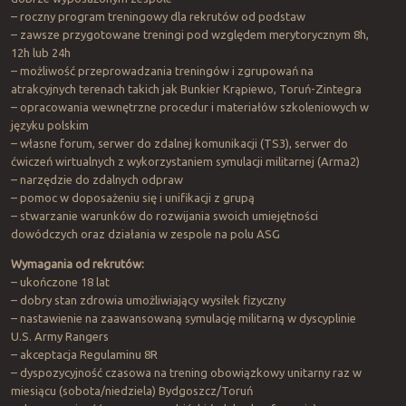
– roczny program treningowy dla rekrutów od podstaw
– zawsze przygotowane treningi pod względem merytorycznym 8h,
12h lub 24h
– możliwość przeprowadzania treningów i zgrupowań na
atrakcyjnych terenach takich jak Bunkier Krąpiewo, Toruń-Zintegra
– opracowania wewnętrzne procedur i materiałów szkoleniowych w
języku polskim
– własne forum, serwer do zdalnej komunikacji (TS3), serwer do
ćwiczeń wirtualnych z wykorzystaniem symulacji militarnej (Arma2)
– narzędzie do zdalnych odpraw
– pomoc w doposażeniu się i unifikacji z grupą
– stwarzanie warunków do rozwijania swoich umiejętności
dowódczych oraz działania w zespole na polu ASG
Wymagania od rekrutów:
– ukończone 18 lat
– dobry stan zdrowia umożliwiający wysiłek fizyczny
– nastawienie na zaawansowaną symulację militarną w dyscyplinie
U.S. Army Rangers
– akceptacja Regulaminu 8R
– dyspozycyjność czasowa na trening obowiązkowy unitarny raz w
miesiącu (sobota/niedziela) Bydgoszcz/Toruń