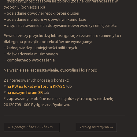
– dyspozycyjność czasowa na zbiórki (zdalne konferencje) raz w
tygodniu (poniedziałki)
– posiadanie dowolnej repliki broni długiej
– posiadanie munduru w dowolnym kamuflażu
– chęci i nastawienie na zdobywanie nowej wiedzy i umiejętności
Pewne rzeczy przychodzą lub osiąga się z czasem, rozumiemy to i
dlatego na początku od rekrutów nie wymagamy:
– żadnej wiedzy i umiejętności militarnych
– doświadczenia milsimowego
– kompletnego wyposażenia
Najważniejsze jest nastawienie, dyscyplina i lojalność.
Zainteresowanych proszę o kontakt:
*
na PW na lokalnym forum KPASG
lub
*
na naszym forum 8R
lub
* zapraszamy osobiście na nasz najbliższy trening w niedzielę
20120708 1000 Bydgoszcz, Rynkowo.
Post navigation
←
Operacja Chaos 2 – The Dogs of War
Trening unitarny 8R
→