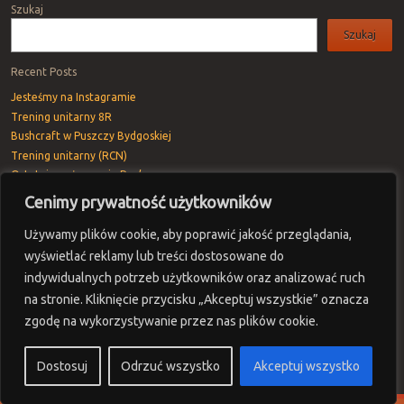
Szukaj
Szukaj
Recent Posts
Jesteśmy na Instagramie
Trening unitarny 8R
Bushcraft w Puszczy Bydgoskiej
Trening unitarny (RCN)
Ostatnie pożegnanie Rav’a
Cenimy prywatność użytkowników
Recent Comments
Vivod iz zapoya na domy_ppMr
-
Pierwszy trening 8R
Używamy plików cookie, aby poprawić jakość przeglądania,
oformit osago onlain_uzPn
-
Warsztaty z Fantomem
wyświetlać reklamy lub treści dostosowane do
Vivod iz zapoya na domy_mfSt
-
Trening unitarny 8R
indywidualnych potrzeb użytkowników oraz analizować ruch
na stronie. Kliknięcie przycisku „Akceptuj wszystkie” oznacza
Vivod iz zapoya na domy_anSt
-
River Ride 24h
zgodę na wykorzystywanie przez nas plików cookie.
mostbet_avPl
-
Trening unitarny 8R
Dostosuj
Odrzuć wszystko
Akceptuj wszystko
Proudly powered by WordPress
|
Theme: Sunspot by
WordPress.com
.