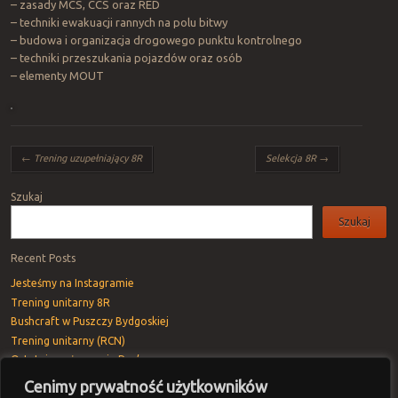
– zasady MCS, CCS oraz RED
– techniki ewakuacji rannych na polu bitwy
– budowa i organizacja drogowego punktu kontrolnego
– techniki przeszukania pojazdów oraz osób
– elementy MOUT
Post navigation
←
Trening uzupełniający 8R
Selekcja 8R
→
Szukaj
Szukaj
Recent Posts
Jesteśmy na Instagramie
Trening unitarny 8R
Bushcraft w Puszczy Bydgoskiej
Trening unitarny (RCN)
Ostatnie pożegnanie Rav’a
Cenimy prywatność użytkowników
Recent Comments