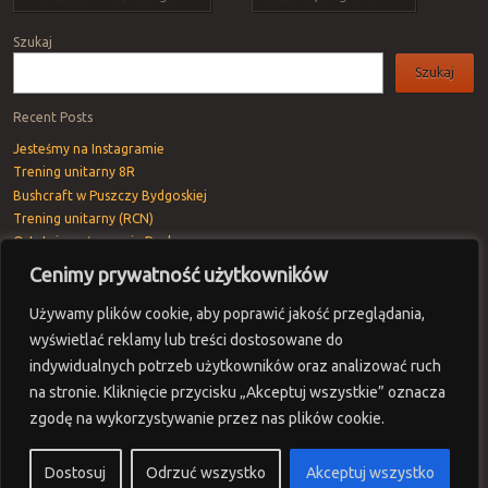
Szukaj
Szukaj
Recent Posts
Jesteśmy na Instagramie
Trening unitarny 8R
Bushcraft w Puszczy Bydgoskiej
Trening unitarny (RCN)
Ostatnie pożegnanie Rav’a
Cenimy prywatność użytkowników
Recent Comments
dave_g
-
Warsztaty z Fantomem
Używamy plików cookie, aby poprawić jakość przeglądania,
mostbet_pkor
-
Trening unitarny 8R
wyświetlać reklamy lub treści dostosowane do
aviator_nymi
-
Trening unitarny 8R
indywidualnych potrzeb użytkowników oraz analizować ruch
na stronie. Kliknięcie przycisku „Akceptuj wszystkie” oznacza
1win_ieSn
-
Trening unitarny 8R
zgodę na wykorzystywanie przez nas plików cookie.
1win_csMt
-
Trening unitarny 8R
Dostosuj
Odrzuć wszystko
Akceptuj wszystko
Proudly powered by WordPress
|
Theme: Sunspot by
WordPress.com
.