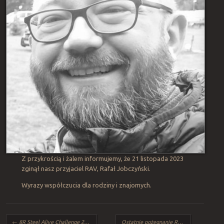
Z przykrością i żalem informujemy, że 21 listopada 2023
zginął nasz przyjaciel RAV, Rafał Jobczyński.
Wyrazy współczucia dla rodziny i znajomych.
Post navigation
←
8R Steel Alive Challenge 2022, Bydgoszcz
Ostatnie pożegnanie Rav’a
→