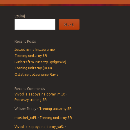
Szukaj
Szukaj
Recent Posts
Jesteśmy na Instagramie
Trening unitarny 8R
Bushcraft w Puszczy Bydgoskiej
Trening unitarny (RCN)
Ostatnie pożegnanie Rav’a
Recent Comments
Vivod iz zapoya na domy_mlSt
-
Pierwszy trening 8R
WilliamTeday
-
Trening unitarny 8R
mostbet_uiPt
-
Trening unitarny 8R
Vivod iz zapoya na domy_wiSt
-