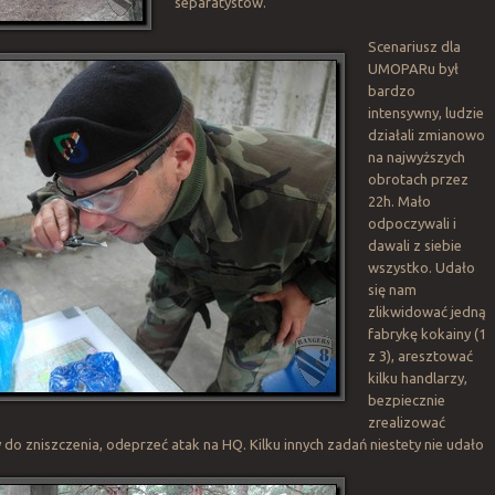
separatystów.
Scenariusz dla
UMOPARu był
bardzo
intensywny, ludzie
działali zmianowo
na najwyższych
obrotach przez
22h. Mało
odpoczywali i
dawali z siebie
wszystko. Udało
się nam
zlikwidować jedną
fabrykę kokainy (1
z 3), aresztować
kilku handlarzy,
bezpiecznie
zrealizować
 do zniszczenia, odeprzeć atak na HQ. Kilku innych zadań niestety nie udało