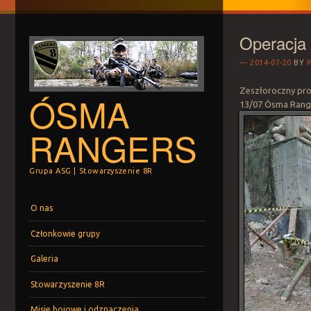
Operacja
2014-07-20
BY
Zeszłoroczny pro
ÓSMA
13/07 Ósma Ranger
RANGERS
Grupa ASG | Stowarzyszenie 8R
Menu
Skip to content
O nas
Członkowie grupy
Galeria
Stowarzyszenie 8R
Misje bojowe i odznaczenia