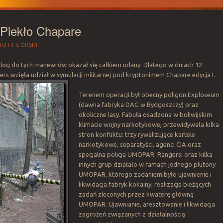
 Piekło Chapare
PIOTR GÓRSKI
log do tych manewrów okazał się całkiem udany. Dlatego w dniach 12-
s wzięła udział w symulacji militarnej pod kryptonimem Chapare edycja I.
Terenem operacji był obecny poligon Exploseum
(dawna fabryka DAG w Bydgoszczy) oraz
okoliczne lasy. Fabuła osadzona w boliwijskim
klimacie wojny narkotykowej przewidywała kilka
stron konfliktu: trzy rywalizujące kartele
narkotykowe, separatyści, agenci CIA oraz
specjalna policja UMOPAR. Rangersi oraz kilka
innych grup działało w ramach jednego plutony
UMOPAR, którego zadaniem było ujawnienie i
likwidacja fabryk kokainy, realizacja bieżących
zadań zleconych przez kwaterę główną
UMOPAR. Ujawnianie, aresztowanie i likwidacja
zagrożeń związanych z działalnością