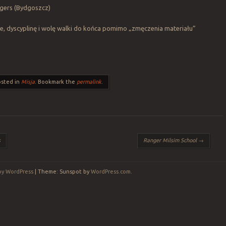
gers (Bydgoszcz)
, dyscyplinę i wolę walki do końca pomimo „zmęczenia materiału”
osted in
Misja
. Bookmark the
permalink
.
s
Ranger Milsim School
→
by WordPress
|
Theme: Sunspot by
WordPress.com
.