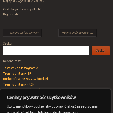
Najlepszy wynik uzyskał Rav.
Gratulacja dla wszystkich!
Big hooah!
Post navigation
←
Trening unifikacyjny 8R
Trening unifikacyjny 8R
→
Szukaj
Szukaj
Recent Posts
Jesteśmy na Instagramie
Trening unitarny 8R
Bushcraft w Puszczy Bydgoskiej
Trening unitarny (RCN)
Ostatnie pożegnanie Rav’a
Cenimy prywatność użytkowników
Recent Comments
Vivod iz zapoya na domy_oePa
-
Trening unitarny 8R
Używamy plików cookie, aby poprawić jakość przeglądania,
Danielgycle
-
Trening unitarny 8R
wyświetlać reklamy lub treści dostosowane do